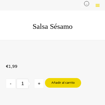
...

Sk
to
Salsa Sésamo
co
€
1,99
Quantity
-
+
Añadir al carrito