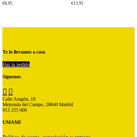
€
8,95
€
13,95
Te lo llevamos a casa
Haz tu pedido
Síguenos


Calle Aragón, 18
Mejorada del Campo, 28840 Madrid
913 255 000
UMAMI