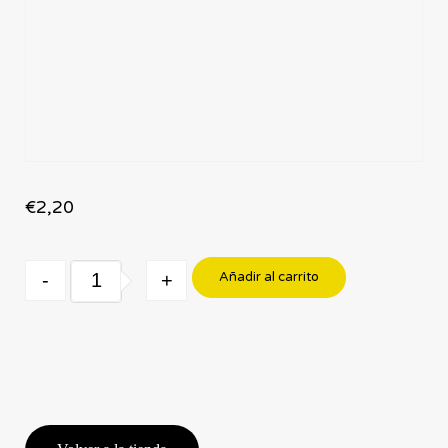
€
2,20
Quantity
-
+
Añadir al carrito