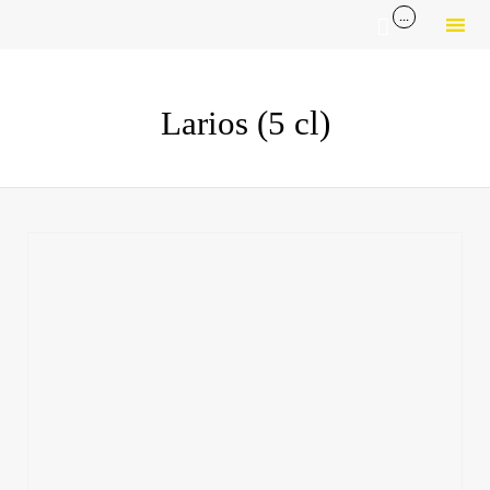
...

Sk
to
Larios (5 cl)
co