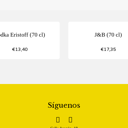
dka Eristoff (70 cl)
J&B (70 cl)
€
13,40
€
17,35
Síguenos

