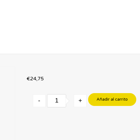
€
24,75
Quantity
-
+
Añadir al carrito