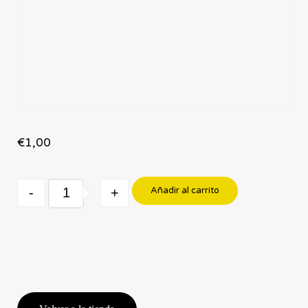
€
1,00
Quantity
-
+
Añadir al carrito