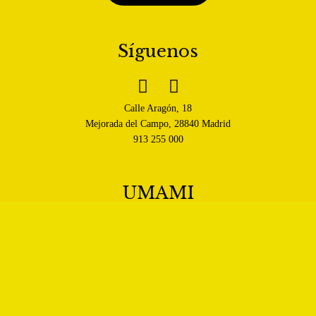
Síguenos


Calle Aragón, 18
Mejorada del Campo, 28840 Madrid
913 255 000
UMAMI
Política de venta, cancelación y entrega
Política de Privacidad
Política de Cookies
Aviso legal