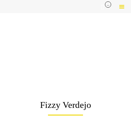
...

Sk
to
co
Fizzy Verdejo