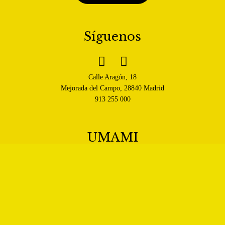
Síguenos


Calle Aragón, 18
Mejorada del Campo, 28840 Madrid
913 255 000
UMAMI
Política de venta, cancelación y entrega
Política de Privacidad
Política de Cookies
Aviso legal