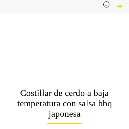
...

Sk
to
co
Costillar de cerdo a baja
temperatura con salsa bbq
japonesa